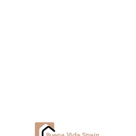
Lo
adi
n