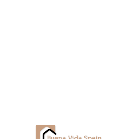
Lo
adi
n