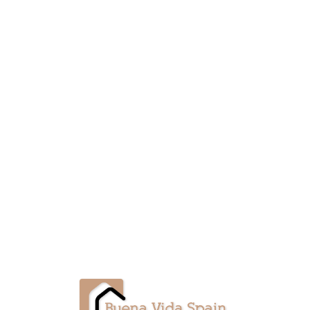
Lo
adi
n