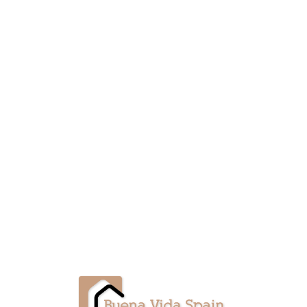
Lo
adi
n