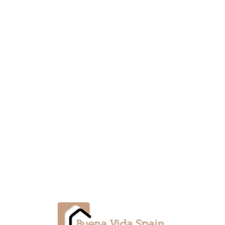
Lo
adi
n