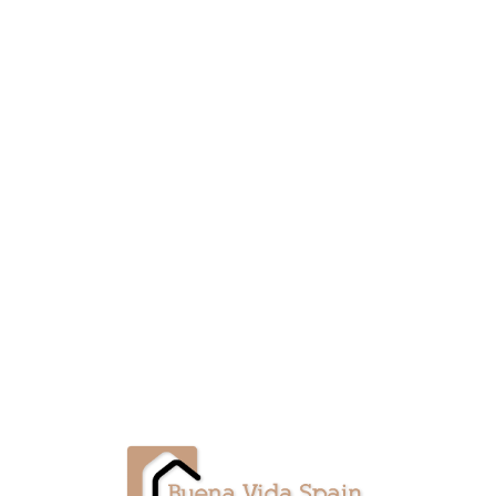
Lo
adi
n