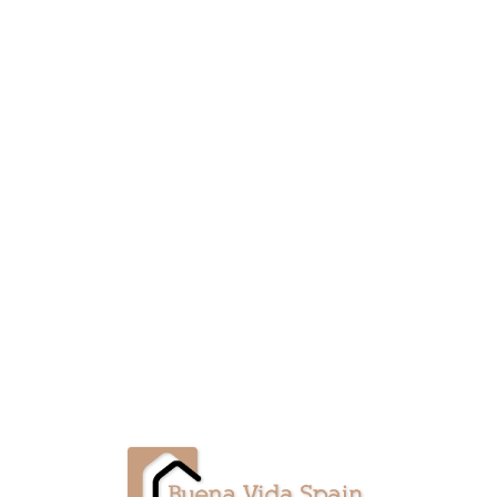
Lo
adi
n