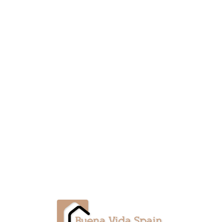
Lo
adi
n