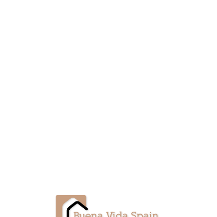
Lo
adi
n