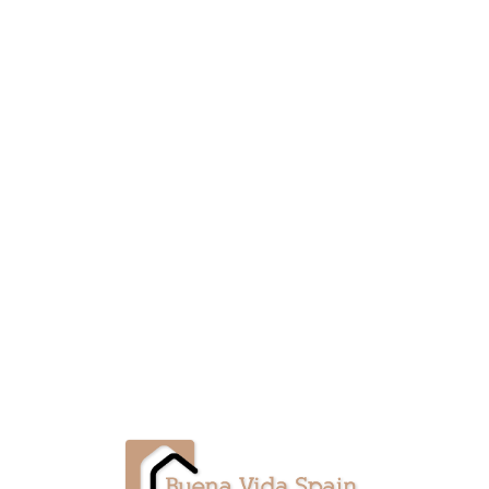
Lo
adi
n